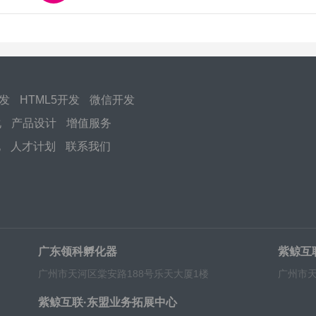
开发
HTML5开发
微信开发
化
产品设计
增值服务
化
人才计划
联系我们
广东领科孵化器
紫鲸互
广州市天河区棠安路188号乐天大厦1楼
广州市天
紫鲸互联·东盟业务拓展中心