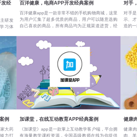
开发经
百洋健康，电商APP开发经典案例
对手
百洋健康app是一款非常不错的手机购物商城，这里
对手是
为用户汇集了超多优质的商品，用户可以随意选购
示、才
自主研发
自己喜欢的商品，所有商品均为正规渠道进货，经
造的一
学习体
过严格检测，商品质量有保证，用户可以放心购
内容，分
买，24小时客服在线为你服务，帮你解答疑问，更
字少的形
有完善的售后服务，保障用户权益，用户可以放心
境。
购物。有需要的用户一定不要错过。
案例
加课堂，在线互动教育APP经典案例
健康
万家大药
《加课堂》app是一款掌上互动教学客户端，平台拥
健康肉
司倾力打
有海量教学课程资源，全国高级教师在线为你提供
肉、羊