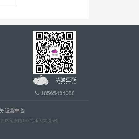
18565484088
联·运营中心
河区棠安路188号乐天大厦5楼