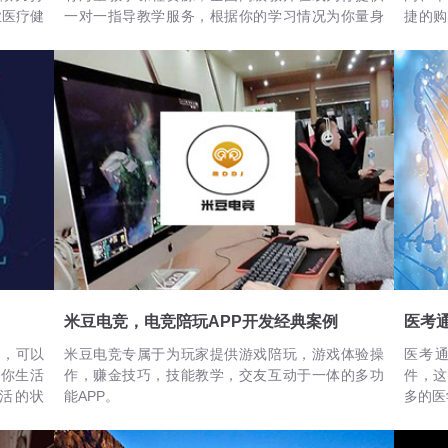
业医疗健
一对一指导教学服务，根据你的学习情况为你量身
捷的购
定制专属的学习计划方案，全面面向中小学生精心
购买的
打造的在线辅导教育平台，趣味互动零距离授课，
头，从
让孩子在短时间内即可有效提高学习成绩。
在发货
用手机
买商品
米豆电竞，电竞陪玩APP开发经典案例
医考
台，可以
米豆电竞专属于为玩家提供游戏陪玩，游戏体验操
医考
录你生活
作，赚金技巧，技能教学，交友互动于一体的多功
件，这
活的状
能APP。
多的医
加了解你
以通过这