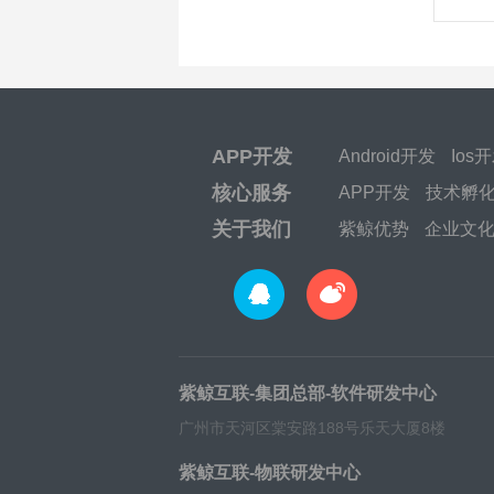
APP开发
Android开发
Ios
核心服务
APP开发
技术孵
关于我们
紫鲸优势
企业文
紫鲸互联-集团总部-软件研发中心
广州市天河区棠安路188号乐天大厦8楼
紫鲸互联-物联研发中心