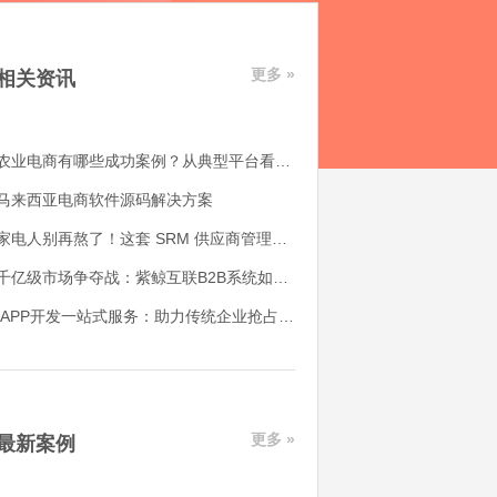
更多 »
相关资讯
农业电商有哪些成功案例？从典型平台看农产品电商平台如何落地
马来西亚电商软件源码解决方案
家电人别再熬了！这套 SRM 供应商管理系统，帮我解决了 90% 的供应链头疼事
千亿级市场争夺战：紫鲸互联B2B系统如何赋能产业带转型升级
APP开发一站式服务：助力传统企业抢占互联网市场的制胜法宝
更多 »
最新案例