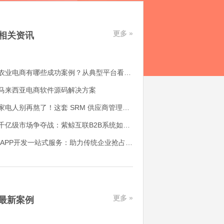
更多 »
相关资讯
农业电商有哪些成功案例？从典型平台看农产品电商平台如何落地
马来西亚电商软件源码解决方案
家电人别再熬了！这套 SRM 供应商管理系统，帮我解决了 90% 的供应链头疼事
千亿级市场争夺战：紫鲸互联B2B系统如何赋能产业带转型升级
APP开发一站式服务：助力传统企业抢占互联网市场的制胜法宝
更多 »
最新案例