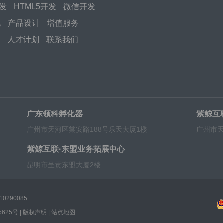
开发
HTML5开发
微信开发
化
产品设计
增值服务
化
人才计划
联系我们
广东领科孵化器
紫鲸互
广州市天河区棠安路188号乐天大厦1楼
广州市天
紫鲸互联·东盟业务拓展中心
昆明市呈贡东盟大厦2楼
0290085
5625号
|
版权声明
|
站点地图