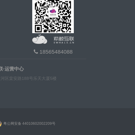
18565484088
联·运营中心
河区棠安路188号乐天大厦5楼
粤公网安备 44010602002209号