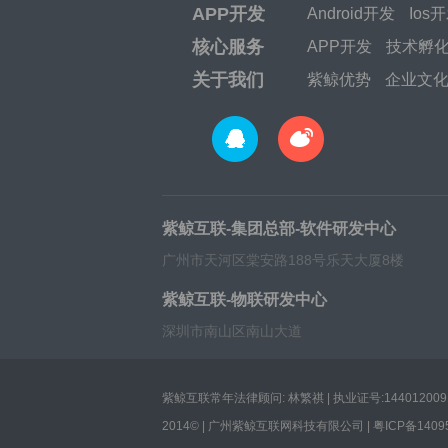
APP开发
Android开发
Ios
核心服务
APP开发
技术孵
关于我们
紫鲸优势
企业文
紫鲸互联-集团总部-软件研发中心
广州市天河区棠安路188号乐天大厦8楼
紫鲸互联-物联研发中心
深圳市南山区南山大道
紫鲸互联常年法律顾问: 林繁祺 | 执业证号:1440120091
2014© | 广州紫鲸互联网科技有限公司 |
粤ICP备1409