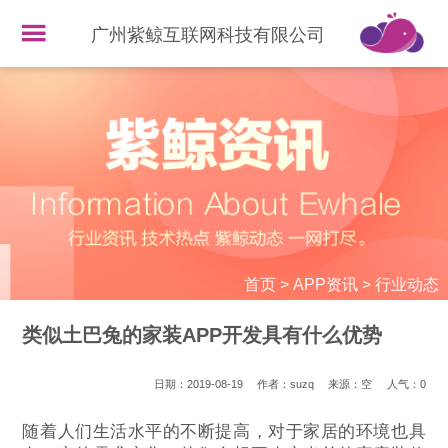
广州紫鲸互联网科技有限公司
首页
>
APP资讯
>
行业动态
类似土巴兔的家装APP开发具有什么优势
日期：2019-08-19
作者：suzq
来源：空
人气：
0
随着人们生活水平的不断提高，对于家居的环境也具