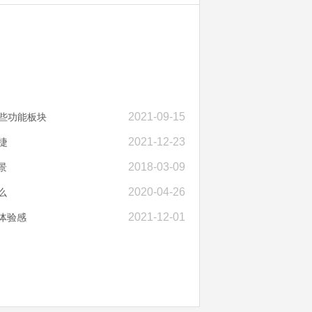
2021-09-15
些功能板块
2021-12-23
捷
2018-03-09
景
2020-04-26
么
2021-12-01
体验感