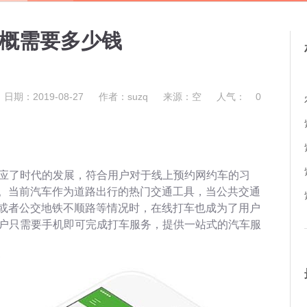
大概需要多少钱
日期：2019-08-27
作者：suzq
来源：空
人气：
0
顺应了时代的发展，符合用户对于线上预约网约车的习
。当前汽车作为道路出行的热门交通工具，当公共交通
或者公交地铁不顺路等情况时，在线打车也成为了用户
用户只需要手机即可完成打车服务，提供一站式的汽车服