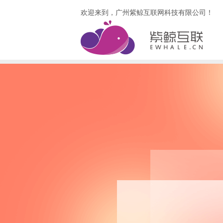
欢迎来到，广州紫鲸互联网科技有限公司！