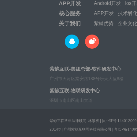
APP开发
Android开发
Ios
核心服务
APP开发
技术孵
关于我们
紫鲸优势
企业文
紫鲸互联-集团总部-软件研发中心
广州市天河区棠安路188号乐天大厦8楼
紫鲸互联-物联研发中心
深圳市南山区南山大道
紫鲸互联常年法律顾问: 林繁祺 | 执业证号:1440120091
2014© | 广州紫鲸互联网科技有限公司 |
粤ICP备1409