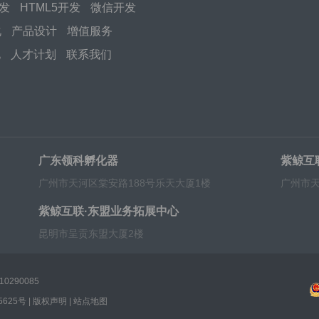
开发
HTML5开发
微信开发
化
产品设计
增值服务
化
人才计划
联系我们
广东领科孵化器
紫鲸互
广州市天河区棠安路188号乐天大厦1楼
广州市天
紫鲸互联·东盟业务拓展中心
昆明市呈贡东盟大厦2楼
0290085
5625号
|
版权声明
|
站点地图