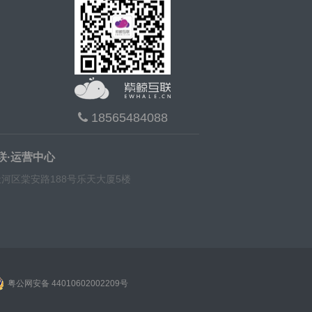
18565484088
联·运营中心
河区棠安路188号乐天大厦5楼
粤公网安备 44010602002209号