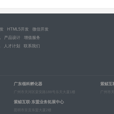
开发
HTML5开发
微信开发
化
产品设计
增值服务
化
人才计划
联系我们
广东领科孵化器
紫鲸互
广州市天河区棠安路188号乐天大厦1楼
广州市天
紫鲸互联·东盟业务拓展中心
昆明市呈贡东盟大厦2楼