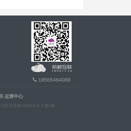
18565484088
联·运营中心
河区棠安路188号乐天大厦5楼