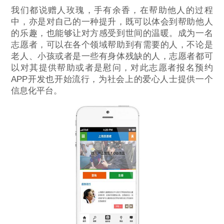
我们都说赠人玫瑰，手有余香，在帮助他人的过程
中，亦是对自己的一种提升，既可以体会到帮助他人
的乐趣，也能够让对方感受到世间的温暖。成为一名
志愿者，可以在各个领域帮助到有需要的人，不论是
老人、小孩或者是一些有身体残缺的人，志愿者都可
以对其提供帮助或者是慰问，对此志愿者报名预约
APP开发也开始流行，为社会上的爱心人士提供一个
信息化平台。