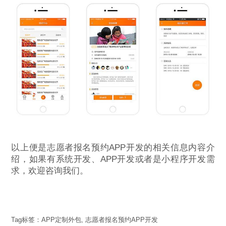
以上便是志愿者报名预约APP开发的相关信息内容介
绍，如果有系统开发、APP开发或者是小程序开发需
求，欢迎咨询我们。
Tag标签：
APP定制外包
,
志愿者报名预约APP开发