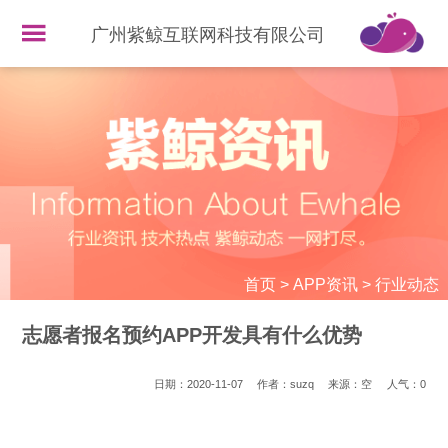
广州紫鲸互联网科技有限公司
首页
>
APP资讯
>
行业动态
志愿者报名预约APP开发具有什么优势
日期：2020-11-07
作者：suzq
来源：空
人气：
0