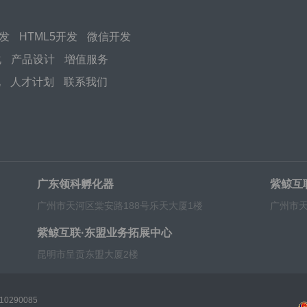
开发
HTML5开发
微信开发
化
产品设计
增值服务
化
人才计划
联系我们
广东领科孵化器
紫鲸互
广州市天河区棠安路188号乐天大厦1楼
广州市天
紫鲸互联·东盟业务拓展中心
昆明市呈贡东盟大厦2楼
0290085