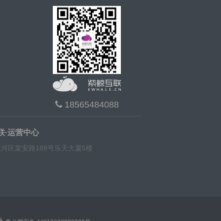
18565484088
联·运营中心
河区棠安路188号乐天大厦5楼