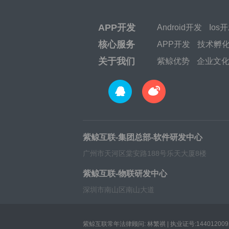
APP开发
Android开发
Ios
核心服务
APP开发
技术孵
关于我们
紫鲸优势
企业文
紫鲸互联-集团总部-软件研发中心
广州市天河区棠安路188号乐天大厦8楼
紫鲸互联-物联研发中心
深圳市南山区南山大道
紫鲸互联常年法律顾问: 林繁祺 | 执业证号:1440120091