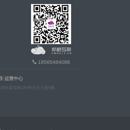
18565484088
联·运营中心
河区棠安路188号乐天大厦5楼