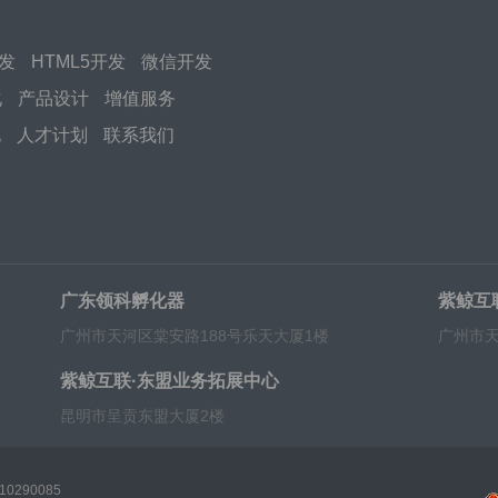
开发
HTML5开发
微信开发
化
产品设计
增值服务
化
人才计划
联系我们
广东领科孵化器
紫鲸互
广州市天河区棠安路188号乐天大厦1楼
广州市天
紫鲸互联·东盟业务拓展中心
昆明市呈贡东盟大厦2楼
0290085