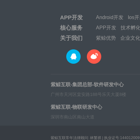
APP开发
Android开发
Ios
核心服务
APP开发
技术孵
关于我们
紫鲸优势
企业文
紫鲸互联-集团总部-软件研发中心
广州市天河区棠安路188号乐天大厦8楼
紫鲸互联-物联研发中心
深圳市南山区南山大道
紫鲸互联常年法律顾问: 林繁祺 | 执业证号:1440120091