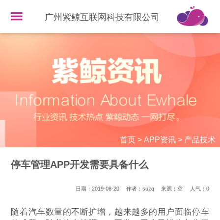
广州紫鲸互联网科技有限公司
首页
>
APP资讯
>
产品技术
停车管理APP开发需要具备什么
日期：2019-08-20
作者：suzq
来源：空
人气：
0
随着汽车数量的不断扩增，越来越多的用户面临停车