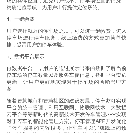
场的具体位置，避免用户找不到停车场位置的情况，
精确定位导航，为用户出行提供定位系统。
4、一键缴费
用户选择就近的停车场之后，可以进一键缴费，进入
停车场进行停车服务，线上缴费的方式更加简单快
捷，提高用户的停车体验。
5、数据平台展示
再数据平台上，用户的通过展示出来的数据了解当前
停车场的停车数量以及服务车辆信息，数据平台实施
更新，让用户更好地实现对于停车场的智能管理方
案。
随着智慧城市和智慧社区的建设发展，停车亦可实现
平台的统一管理，利用互联网、物联网技术、大数据
云平台等等新时代的高新技术开发停车管理APP实现
对于停车的智能化管理方案。停车管理APP开发优化
了停车服务的内容模块，让车主可以完成线上的预