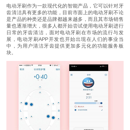
电动牙刷作为一款现代化的智能产品，它可以针对牙
齿清洁具有更多的功能，目前市面上的电动牙刷不论
是产品的种类还是品牌都越来越多，而且其市场销售
量也逐渐增大，很多人都开始尝试使用电动牙刷进行
日常的牙齿清洁，面对电动牙刷在市场的流行与发
展，电动牙刷APP开发也开始出现在人们的事业当
中，为用户清洁牙齿提供更加多元化的功能服务板
块。