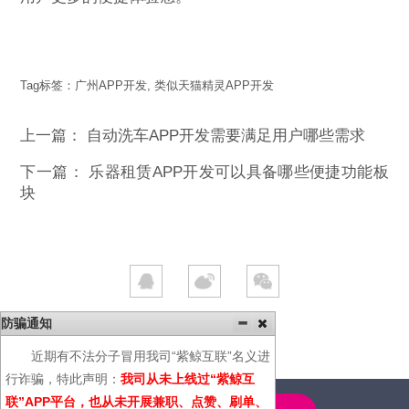
Tag标签：
广州APP开发
,
类似天猫精灵APP开发
上一篇：
自动洗车APP开发需要满足用户哪些需求
下一篇：
乐器租赁APP开发可以具备哪些便捷功能板
块
防骗通知
近期有不法分子冒用我司“紫鲸互联”名义进
行诈骗，特此声明：
我司从未上线过“紫鲸互
联”APP平台，也从未开展兼职、点赞、刷单、