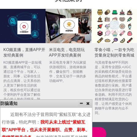
KO频直播，直播APP开
米豆电竞，电竞陪玩
零食小喵，一款专为吃
发经典案例
APP开发经典案例
货量身定制的零食商城
KO频直播APP是一款短视
米豆电竞专属于为玩家提
与其他零食APP不同的
频、直播商城平台，可以
供游戏陪玩，游戏体验操
是，采用专业团队+UGC
通过这个平台，与家人，
作，赚金技巧，技能教
的采购模式和场景化组合
朋友，同事，记录你生活
学，交友互动于一体的多
商品的销售模式，平台通
的点点滴滴，让关系你的
功能APP。
过现有积累的粉丝搜索零
人更加了解你生活的状
食数据进行采购。用户通
况，相反你也可以通过这
过自身所处的场景进行零
个便利的平台更加了解你
食选购。利用不同方式的
关心的人的生活情况，除
精准营销满足吃货的心
防骗通知
此之外，你也可以通过这
理，让用户感受这个休闲
个平台娱乐自己，让自己
购物平台带来的与众不
更放松。
同。
近期有不法分子冒用我司“紫鲸互联”名义进
行诈骗，特此声明：
我司从未上线过“紫鲸互
联”APP平台，也从未开展兼职、点赞、刷单、
4000-600-366