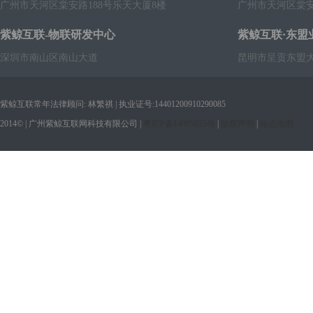
广州市天河区棠安路188号乐天大厦8楼
广州市天河区棠安
紫鲸互联-物联研发中心
紫鲸互联·东盟
深圳市南山区南山大道
昆明市呈贡东盟大
紫鲸互联常年法律顾问: 林繁祺 | 执业证号:14401200910290085
2014© | 广州紫鲸互联网科技有限公司 |
粤ICP备14095625号
|
版权声明
|
站点地图