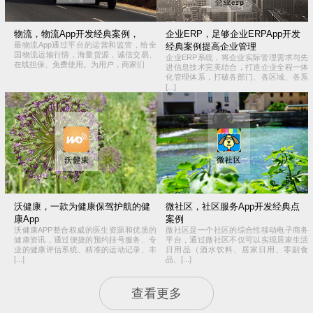
物流，物流App开发经典案例，
企业ERP，足够企业ERPApp开发
最物流App通过平台的运营和监管，给全
经典案例提高企业管理
国物流运输行情，海量货源，诚信交易、
企业ERP系统，将企业实际管理需求与先
在线担保、免费使用。为用户，商家们
进信息技术完美结合，打造企业全程一体
化管理体系，打破各部门、各区域、各系
[...]
沃健康，一款为健康保驾护航的健
微社区，社区服务App开发经典点
康App
案例
沃健康APP整合权威的医生资源和优质的
微社区是一个社区的综合性移动电子商务
健康资讯，通过便捷的预约挂号服务、专
平台，通过微社区不仅可以实现居家生活
业的健康评估系统、精准的运动记录、丰
日用品（酒水饮料、居家日用、零副食
[...]
品、[...]
查看更多