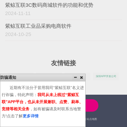
紫鲸互联3C数码商城软件的功能和优势
2024-11-11
紫鲸互联工业品采购电商软件
2024-10-25
友情链接
设备管理系统
智慧园区系统
货代软件
深圳APP开发公司
防骗通知
广州APP开发公司
近期有不法分子冒用我司“紫鲸互联”名义进
行诈骗，特此声明：
我司从未上线过“紫鲸互
联”APP平台，也从未开展兼职、点赞、刷单、
4000-600-366
竞猜等相关业务
，如有被骗请及时联系当地警
方!点击了解
更多详情
2014© | 广州紫鲸互联网科技有限公司 |
站点地图