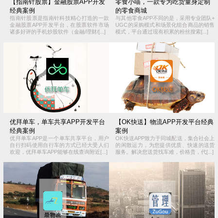
【指南针股票】金融股票APP开发
零食小喵，一款专为吃货量身定制
经典案例
的零食商城
指南针股票是指南针科技精心打造的一款
与其他零食APP不同的是，采用专业团队+
金融股票APP开发平台，在股票软件市场
UGC的采购模式和场景化组合商品的销售
诸多好评的手机炒股软件（金融/理财/[...]
模式，平台通过现有积累的粉丝搜索[...]
优拜单车，单车共享APP开发平台
【OK快送】物流APP开发平台经典
经典案例
案例
优拜单车APP是一个单车共享平台，用户
OK快送APP致力于同城配送，集合社会上
自行扫码使用自行车的方式已经大受人们
的闲散运力，为您提供优质、快速的送货
欢迎，优拜单车APP能够在线查询附近[...]
服务。解决您送货找车难，价格贵，代[...]