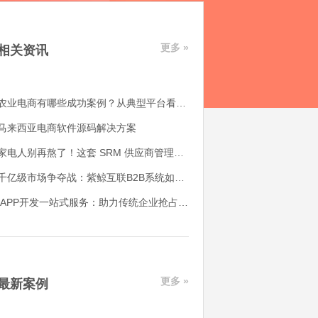
更多 »
相关资讯
农业电商有哪些成功案例？从典型平台看农产品电商平台如何落地
马来西亚电商软件源码解决方案
家电人别再熬了！这套 SRM 供应商管理系统，帮我解决了 90% 的供应链头疼事
千亿级市场争夺战：紫鲸互联B2B系统如何赋能产业带转型升级
APP开发一站式服务：助力传统企业抢占互联网市场的制胜法宝
更多 »
最新案例