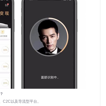
？
、C2C以及导流型平台。