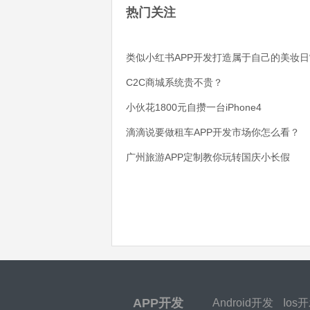
热门关注
类似小红书APP开发打造属于自己的美妆日
C2C商城系统贵不贵？
小伙花1800元自攒一台iPhone4
滴滴说要做租车APP开发市场你怎么看？
广州旅游APP定制教你玩转国庆小长假
APP开发
Android开发
Ios