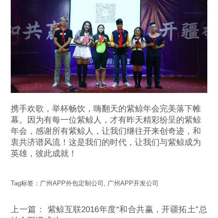
携手欢歌，举杯畅饮，嗨翻天的紫鲸年会完美落下帷
幕。因为有每一位紫鲸人，才有昨天精彩纷呈的紫鲸
年会，感谢所有紫鲸人，让我们继往开来创奇迹，和
衷共济谱风流！这是我们的时代，让我们与紫鲸成为
英雄，彼此成就！
Tag标签：
广州APP外包定制公司
,
广州APP开发公司
上一篇：
紫鲸互联2016年度“和合共赢，开疆拓土”总