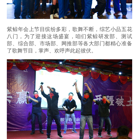
紫鲸年会上节目缤纷多彩，歌舞不断，综艺小品五花
八门，为了迎接这场盛宴，咱们紫鲸研发部、测试
部、综合部、市场部、网推部等各大部门都精心准备
了歌舞节目，掌声、欢呼声此起彼伏。