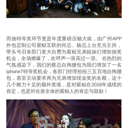
而抽特等奖环节更是年度重磅压轴大戏，由广州APP
外包定制公司紫鲸互联的何总、杨总上台充当主持，
带头号召各部门老大自费为紫鲸兄弟姐妹们增加抽奖
机会，全场燃爆了，欢呼声一浪高过一浪。 在热烈的
气氛感染下，我们的蔡总自掏腰包为我们增加了一名
iphone7特等奖机会，各部门经理纷纷三五百地自掏腰
包，甚至主动要求再为兄弟增加现金奖的名额，这十
几个燃力十足的额外奖项，是对紫鲸在2016年成绩的
肯定，也是对在座全体的紫鲸人的肯定与鼓励！