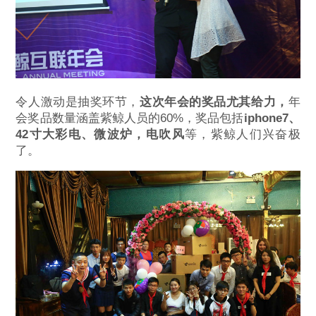
令人激动是抽奖环节，
这次年会的奖品尤其给力，
年
会奖品数量涵盖紫鲸人员的60%，奖品包括
iphone7、
42寸大彩电、微波炉，电吹风
等，紫鲸人们兴奋极
了。