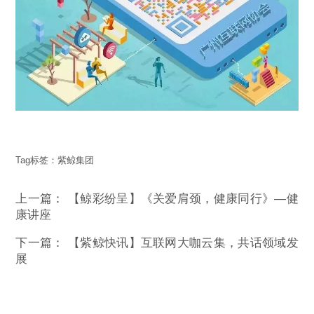
Tag标签：
紫鲸集团
上一篇：
【鲸彩纷呈】《关爱肩颈，健康同行》—健
康讲座
下一篇：
【紫鲸快讯】互联网大咖云集，共话领域发
展