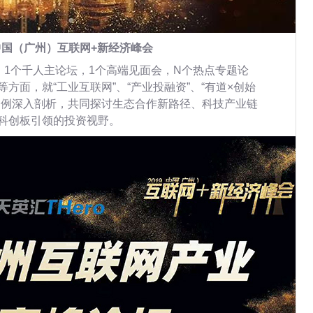
9中国（广州）互联网+新经济峰会
块，1个千人主论坛，1个高端见面会，N个热点专题论
方面，就“工业互联网”、“产业投融资”、“有道×创始
案例深入剖析，共同探讨生态合作新路径、科技产业链
科创板引领的投资视野。