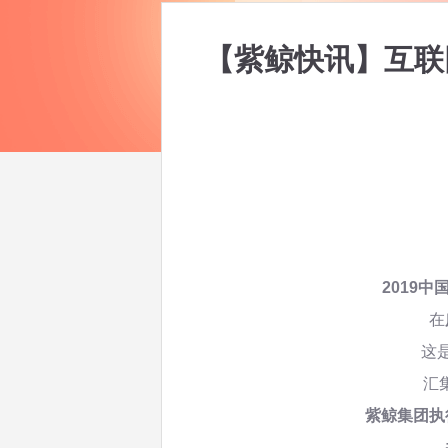
【紫鲸快讯】互联
2019
在
这
汇
紫鲸集团执