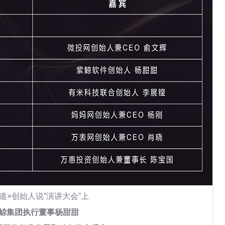
有道×创始人说”演讲大会”上
鲸集团执行董事杨甜甜