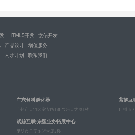
开发
HTML5开发
微信开发
化
产品设计
增值服务
化
人才计划
联系我们
广东领科孵化器
紫鲸互
广州市天河区棠安路188号乐天大厦1楼
广州市天
紫鲸互联·东盟业务拓展中心
昆明市呈贡东盟大厦2楼