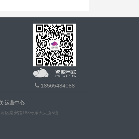
18565484088
联·运营中心
河区棠安路188号乐天大厦5楼