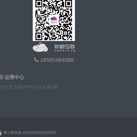
18565484088
联·运营中心
河区棠安路188号乐天大厦5楼
粤公网安备 44010602002209号