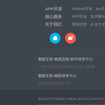
APP开发
Android开发
Ios
核心服务
APP开发
技术孵
关于我们
紫鲸优势
企业文
紫鲸互联-集团总部-软件研发中心
广州市天河区棠安路188号乐天大厦8楼
紫鲸互联-物联研发中心
深圳市南山区南山大道
紫鲸互联常年法律顾问: 林繁祺 | 执业证号:1440120091