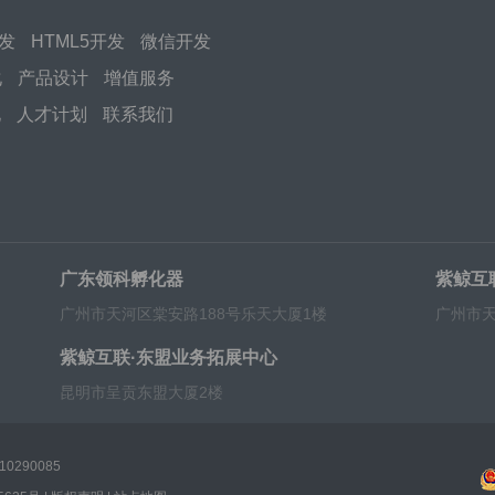
开发
HTML5开发
微信开发
化
产品设计
增值服务
化
人才计划
联系我们
广东领科孵化器
紫鲸互
广州市天河区棠安路188号乐天大厦1楼
广州市天
紫鲸互联·东盟业务拓展中心
昆明市呈贡东盟大厦2楼
0290085