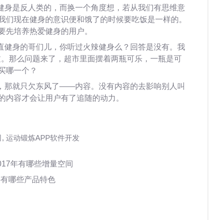
说健身是反人类的，而换一个角度想，若从我们有思维意
我们现在健身的意识便和饿了的时候要吃饭是一样的。
要先培养热爱健身的用户。
一直健身的哥们儿，你听过火辣健身么？回答是没有。我
听过。那么问题来了，超市里面摆着两瓶可乐，一瓶是可
买哪一个？
了，那就只欠东风了——内容。没有内容的去影响别人叫
的内容才会让用户有了追随的动力。
司
,
运动锻炼APP软件开发
017年有哪些增量空间
牛有哪些产品特色