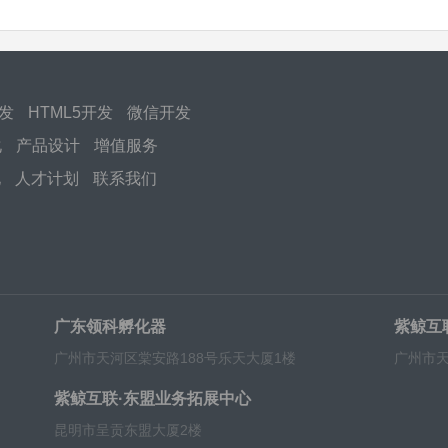
开发
HTML5开发
微信开发
化
产品设计
增值服务
化
人才计划
联系我们
广东领科孵化器
紫鲸互
广州市天河区棠安路188号乐天大厦1楼
广州市天
紫鲸互联·东盟业务拓展中心
昆明市呈贡东盟大厦2楼