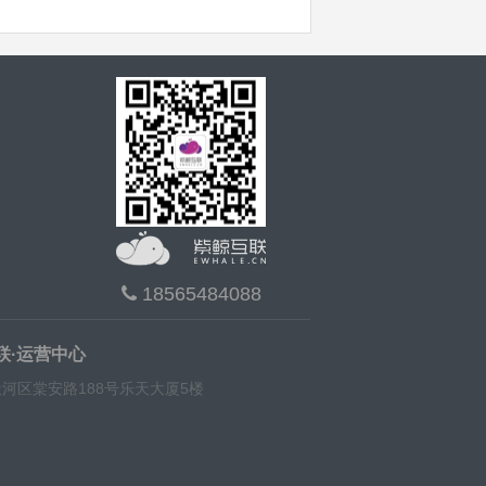
18565484088
联·运营中心
河区棠安路188号乐天大厦5楼