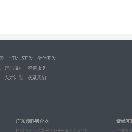
开发
HTML5开发
微信开发
化
产品设计
增值服务
化
人才计划
联系我们
广东领科孵化器
紫鲸互
广州市天河区棠安路188号乐天大厦1楼
广州市天