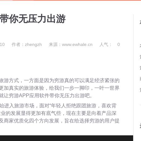
件带你无压力出游
10
作者：zhengzh
来源：www.ewhale.cn
人气：
0
旅游方式，一方面是因为穷游真的可以满足经济紧张的
更加真实的旅游体验，给我们一步一脚印，一叶一世界
就让穷游APP应用软件带你无压力出游吧。
开始进入旅游市场，面对“年轻人拒绝跟团旅游，喜欢背
P企业的发展显得更加有底气些，现在主要是向着产品深
及商家优质化四个方向发展，旨在给选择穷游的用户提