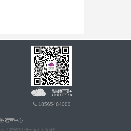
18565484088
联·运营中心
河区棠安路188号乐天大厦5楼