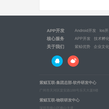
APP开发
Android开发
Ios
核心服务
APP开发
技术孵
关于我们
紫鲸优势
企业文
紫鲸互联-集团总部-软件研发中心
广州市天河区棠安路188号乐天大厦8楼
紫鲸互联-物联研发中心
深圳市南山区南山大道