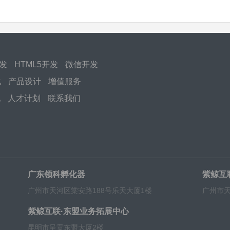
开发
HTML5开发
微信开发
化
产品设计
增值服务
化
人才计划
联系我们
广东领科孵化器
紫鲸互
广州市天河区棠安路188号乐天大厦1楼
广州市天
紫鲸互联·东盟业务拓展中心
昆明市呈贡东盟大厦2楼