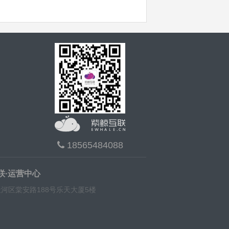
18565484088
联·运营中心
河区棠安路188号乐天大厦5楼