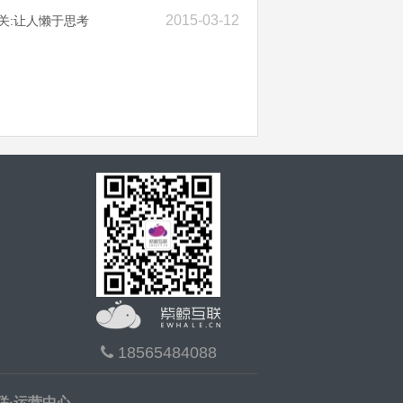
2015-03-12
关:让人懒于思考
18565484088
联·运营中心