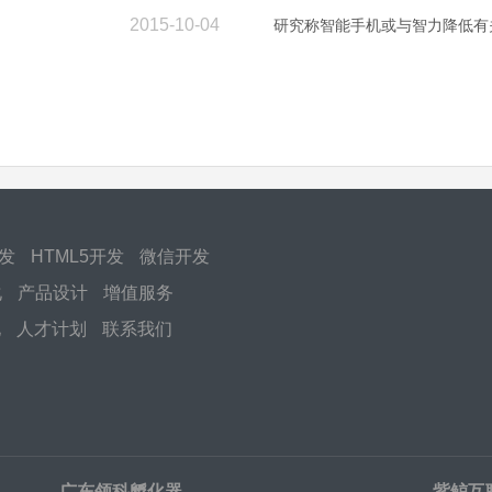
2015-10-04
研究称智能手机或与智力降低有
开发
HTML5开发
微信开发
化
产品设计
增值服务
化
人才计划
联系我们
广东领科孵化器
紫鲸互