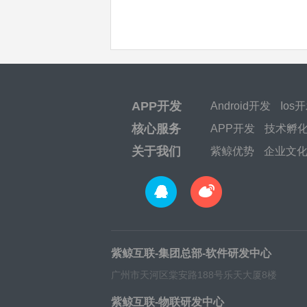
APP开发
Android开发
Ios
核心服务
APP开发
技术孵
关于我们
紫鲸优势
企业文
紫鲸互联-集团总部-软件研发中心
广州市天河区棠安路188号乐天大厦8楼
紫鲸互联-物联研发中心