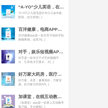
“A-YO”少儿英语，在线语言学习平台开发经典案例
“A-YO”少儿英语是针对少儿各年龄
阶段，自主研发[...]
百洋健康，电商APP开发经典案例
百洋健康app是一款非常不错的手机
购物商城，这里为[...]
对手，娱乐短视频APP开发经典案例
对手是一款专注于才艺的视频平
台，它具有才艺展示、才[...]
好万家大药房，医疗健康APP开发经典案例
好万家，名意：健康美好，万家安
康。好万家大药房AP[...]
加课堂，在线互动教育APP经典案例
《加课堂》app是一款掌上互动教学
客户端，平台拥有[...]