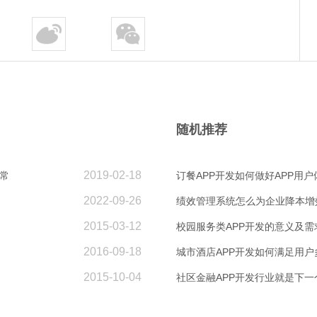
随机推荐
2019-02-18
常
订餐APP开发如何做好APP用户
2022-09-26
绩效管理系统怎么为企业降本增
2015-03-12
校园服务类APP开发的意义及需
2016-09-18
城市酒店APP开发如何满足用户
2015-10-04
社区金融APP开发行业就是下一