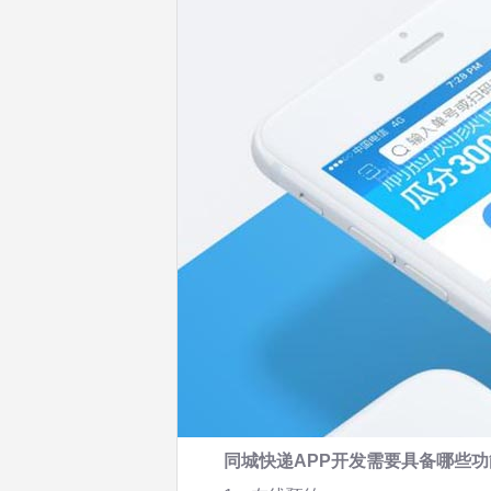
同城快递APP开发需要具备哪些功