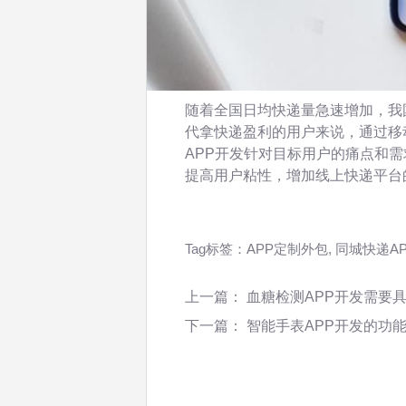
随着全国日均快递量急速增加，我
代拿快递盈利的用户来说，通过移
APP开发针对目标用户的痛点和
提高用户粘性，增加线上快递平台
Tag标签：
APP定制外包
,
同城快递A
上一篇：
血糖检测APP开发需要
下一篇：
智能手表APP开发的功