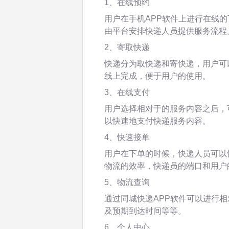
1、在线预约
用户在手机APP软件上进行在线
由平台安排快递人员提供服务流程
2、寄取快递
快递分为取快递和寄快递，用户可
线上完成，便于用户的使用。
3、在线支付
用户选择相对于的服务内容之后，
以快速地支付快递服务内容。
4、快速接单
用户在下单的时候，快递人员可以
物流的效率，快递员的端口和用户
5、物流查询
通过同城快递APP软件可以进行
及预期到达时间等等。
6、个人中心