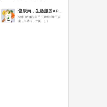
健康肉，生活服务APP开发经典案例
健康肉app专为用户提供健康的肉
类，有猪肉、牛肉、[...]