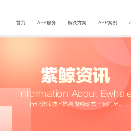
首页
APP服务
解决方案
APP案例