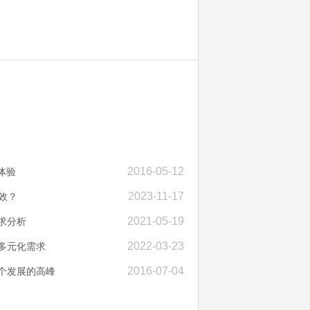
2016-05-12
体验
2023-11-17
效？
2021-05-19
求分析
2022-03-23
多元化需求
2016-07-04
个发展的高峰