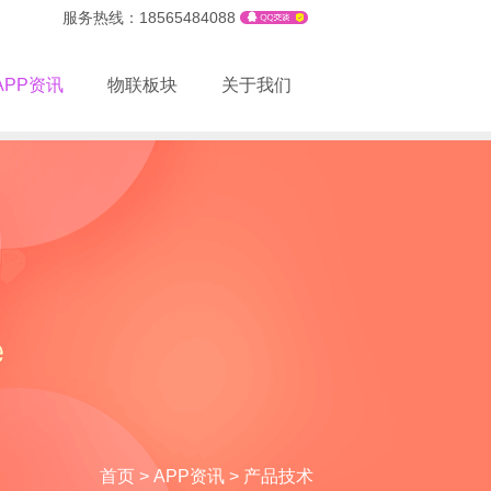
服务热线：18565484088
APP资讯
物联板块
关于我们
首页
>
APP资讯
>
产品技术