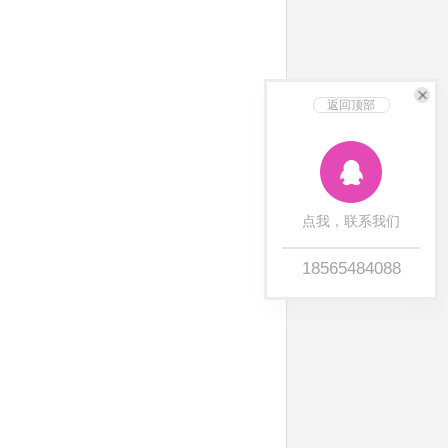
返回顶部
点我，联系我们
18565484088