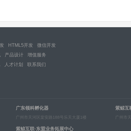
开发
HTML5开发
微信开发
化
产品设计
增值服务
化
人才计划
联系我们
广东领科孵化器
紫鲸互
广州市天河区棠安路188号乐天大厦1楼
广州市天
紫鲸互联·东盟业务拓展中心