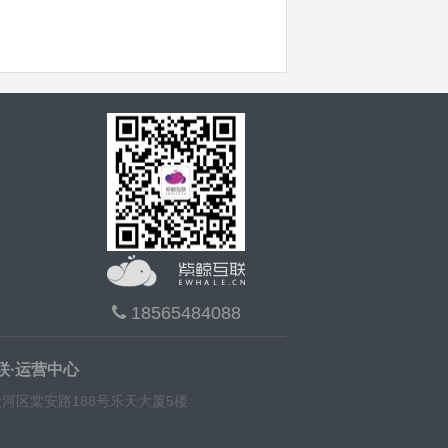
18565484088
联·运营中心
河区棠安路188号乐天大厦5楼