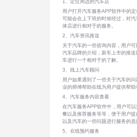
1、定位周边的汽车店
用户打开汽车服务APP软件中的
可能会在上下班的时候经过，对汽
体店进行相对于的服务。
2、汽车资讯推送
关于汽车的一些咨询内容，用户可
汽车品牌的介绍，新车上市的推送
车进行一个相对于的了解。
3、线上汽车顾问
用户如果遇到了一些关于汽车的问
业的师傅帮助在线为用户提供帮助
4、汽车服务内容查看
在汽车服务APP软件中，用户可
餐以及推荐服务等等，便于用户提
以及汽车的一些问题进行服务的选
5、在线预约服务