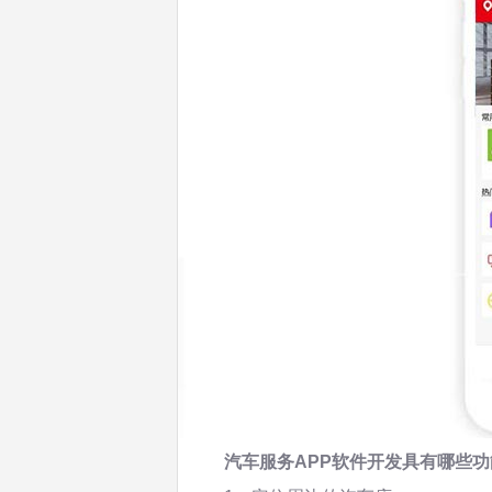
汽车服务APP软件开发具有哪些功