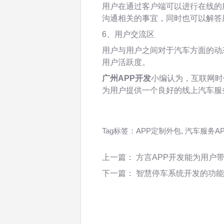
用户在通过客户端可以进行在线的
沟通相关的事宜，同时也可以解答
6、用户交流区
用户与用户之间对于汽车方面的动
用户活跃度。
广州APP开发
小编认为，互联网时
为用户提供一个良好的线上汽车服
Tag标签：
APP定制外包
,
汽车服务A
上一篇：
方言APP开发能为用户
下一篇：
智慧停车系统开发的功能