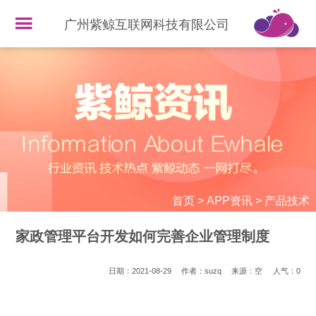
广州紫鲸互联网科技有限公司
首页
>
APP资讯
>
产品技术
家政管理平台开发如何完善企业管理制度
日期：2021-08-29
作者：suzq
来源：空
人气：
0