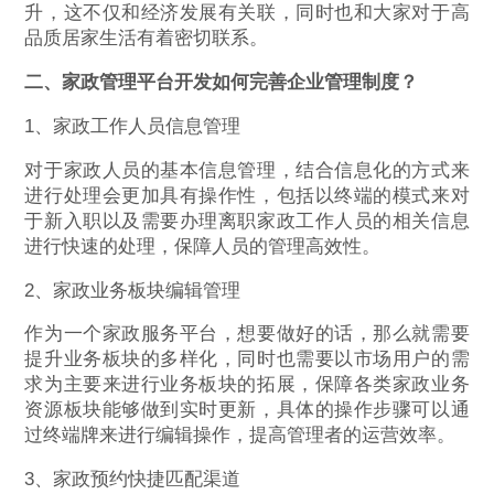
升，这不仅和经济发展有关联，同时也和大家对于高
品质居家生活有着密切联系。
二、家政管理平台开发如何完善企业管理制度？
1、家政工作人员信息管理
对于家政人员的基本信息管理，结合信息化的方式来
进行处理会更加具有操作性，包括以终端的模式来对
于新入职以及需要办理离职家政工作人员的相关信息
进行快速的处理，保障人员的管理高效性。
2、家政业务板块编辑管理
作为一个家政服务平台，想要做好的话，那么就需要
提升业务板块的多样化，同时也需要以市场用户的需
求为主要来进行业务板块的拓展，保障各类家政业务
资源板块能够做到实时更新，具体的操作步骤可以通
过终端牌来进行编辑操作，提高管理者的运营效率。
3、家政预约快捷匹配渠道