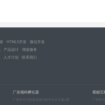
开发
HTML5开发
微信开发
化
产品设计
增值服务
化
人才计划
联系我们
广东领科孵化器
紫鲸互
广州市天河区棠安路188号乐天大厦1楼
广州市天