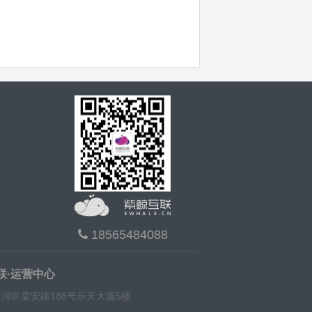
18565484088
联·运营中心
河区棠安路188号乐天大厦5楼