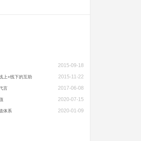
2015-09-18
2015-11-22
线上+线下的互助
2017-06-08
代言
2020-07-15
值
2020-01-09
值体系