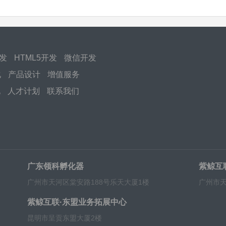
开发
HTML5开发
微信开发
化
产品设计
增值服务
化
人才计划
联系我们
广东领科孵化器
紫鲸互
广州市天河区棠安路188号乐天大厦1楼
广州市天
紫鲸互联·东盟业务拓展中心
昆明市呈贡东盟大厦2楼