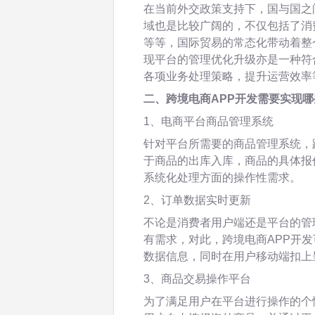
在当前外交政策支持下，国与国之
域也是比较广阔的，不仅包括了消
等等，国际贸易的常态化带动着整
现平台的管理优化升级亦是一种符
各项业务处理策略，提升运营效率
二、跨境电商APP开发需要实现
1、电商平台商品管理系统
针对平台所需要的商品管理系统，
于商品的出库入库，商品的具体报
系统化处理方面的操作性需求。
2、订单数据实时更新
不论是消费者用户端还是平台的管
有需求，对此，跨境电商APP开
数据信息，同时在用户移动端扣上
3、商品交易操作平台
为了满足用户在平台进行操作的个