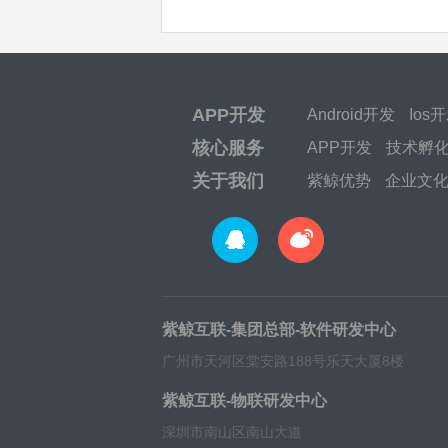
APP开发
Android开发
Ios
核心服务
APP开发
技术孵
关于我们
紫鲸优势
企业文
紫鲸互联-集团总部-软件研发中心
广州市天河区棠安路188号乐天大厦8楼
紫鲸互联-物联研发中心
深圳市南山区南山大道