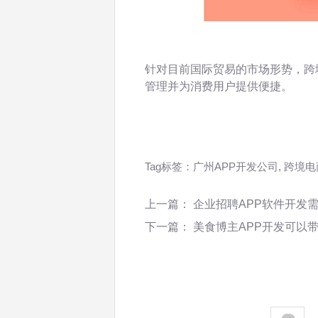
针对目前国际贸易的市场形势，跨
管理并为消费用户提供便捷。
Tag标签：
广州APP开发公司
,
跨境电
上一篇：
企业招聘APP软件开发
下一篇：
美食博主APP开发可以