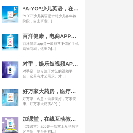
“A-YO”少儿英语，在线语言学习平台开发经典案例
“A-YO”少儿英语是针对少儿各年龄
阶段，自主研发[...]
百洋健康，电商APP开发经典案例
百洋健康app是一款非常不错的手机
购物商城，这里为[...]
对手，娱乐短视频APP开发经典案例
对手是一款专注于才艺的视频平
台，它具有才艺展示、才[...]
好万家大药房，医疗健康APP开发经典案例
好万家，名意：健康美好，万家安
康。好万家大药房AP[...]
加课堂，在线互动教育APP经典案例
《加课堂》app是一款掌上互动教学
客户端，平台拥有[...]