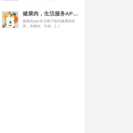
健康肉，生活服务APP开发经典案例
健康肉app专为用户提供健康的肉
类，有猪肉、牛肉、[...]