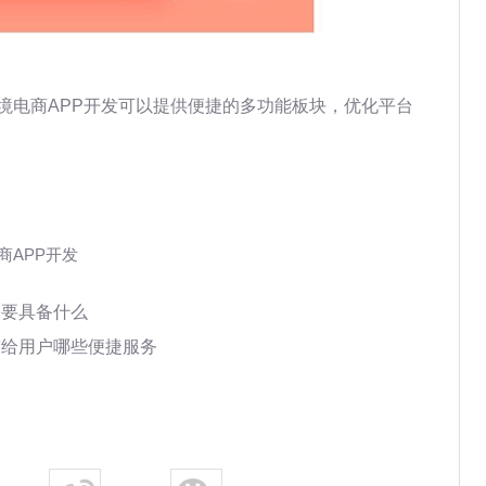
境电商APP开发可以提供便捷的多功能板块，优化平台
商APP开发
需要具备什么
带给用户哪些便捷服务