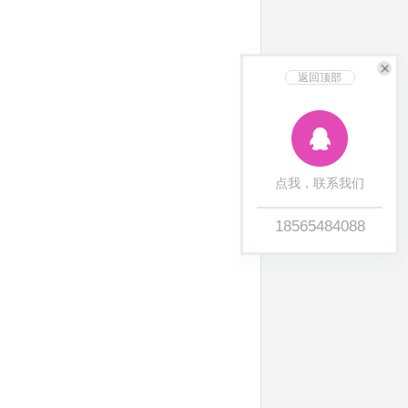
返回顶部
点我，联系我们
18565484088