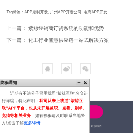
Tag标签：
APP定制开发
,
广州APP开发公司
,
电商APP开发
上一篇：
紫鲸经销商订货系统的功能和优势
下一篇：
化工行业智慧供应链一站式解决方案
防骗通知
近期有不法分子冒用我司“紫鲸互联”名义进
行诈骗，特此声明：
我司从未上线过“紫鲸互
联”APP平台，也从未开展兼职、点赞、刷单、
4000-600-366
竞猜等相关业务
，如有被骗请及时联系当地警
方!点击了解
更多详情
2014© | 广州紫鲸互联网科技有限公司 |
站点地图