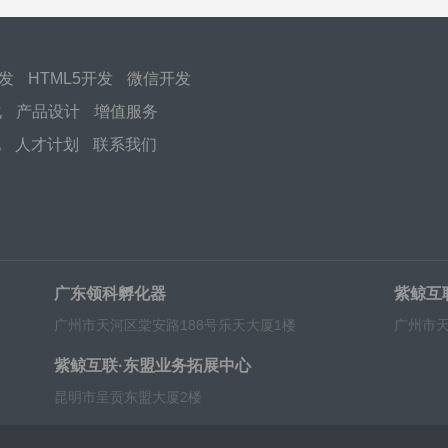
开发
HTML5开发
微信开发
化
产品设计
增值服务
化
人才计划
联系我们
广东领科孵化器
紫鲸互
广州市天河区棠安路188号乐天大厦1楼
广州市天
紫鲸互联·东盟业务拓展中心
昆明市呈贡东盟大厦2楼