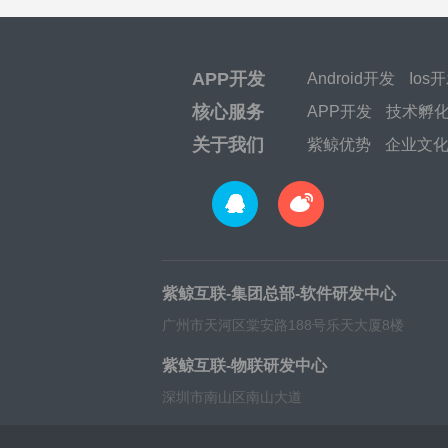
APP开发
Android开发
Ios
核心服务
APP开发
技术孵
关于我们
紫鲸优势
企业文
紫鲸互联-集团总部-软件研发中心
广州市天河区棠安路188号乐天大厦8楼
紫鲸互联-物联研发中心
深圳市南山区南山大道