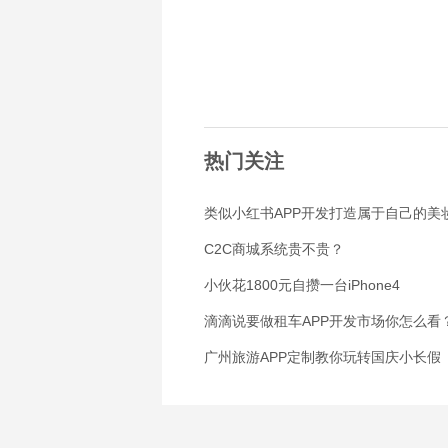
热门关注
类似小红书APP开发打造属于自己的美
C2C商城系统贵不贵？
小伙花1800元自攒一台iPhone4
滴滴说要做租车APP开发市场你怎么看
广州旅游APP定制教你玩转国庆小长假