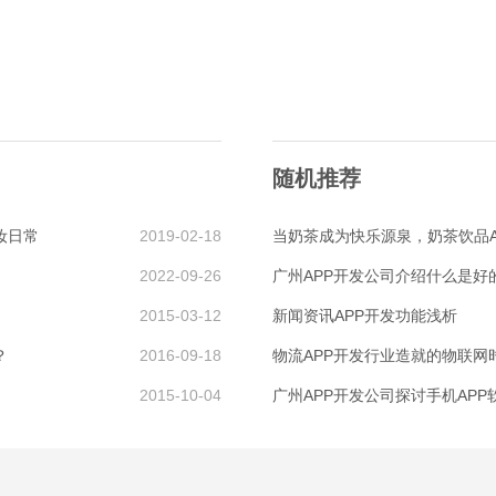
随机推荐
妆日常
2019-02-18
当奶茶成为快乐源泉，奶茶饮品A
2022-09-26
广州APP开发公司介绍什么是好
2015-03-12
新闻资讯APP开发功能浅析
？
2016-09-18
物流APP开发行业造就的物联网
2015-10-04
广州APP开发公司探讨手机AP