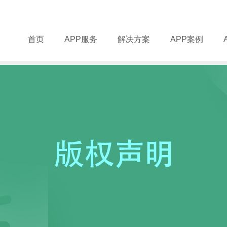
首页
APP服务
解决方案
APP案例