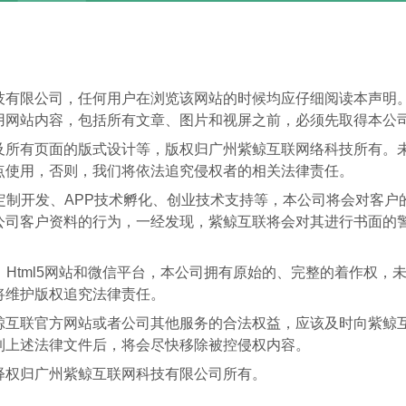
技有限公司，任何用户在浏览该网站的时候均应仔细阅读本声明
用网站内容，包括所有文章、图片和视屏之前，必须先取得本公
及所有页面的版式设计等，版权归广州紫鲸互联网络科技所有。
点使用，否则，我们将依法追究侵权者的相关法律责任。
定制开发、APP技术孵化、创业技术支持等，本公司将会对客
公司客户资料的行为，一经发现，紫鲸互联将会对其进行书面的
、Html5网站和微信平台，本公司拥有原始的、完整的着作权，
将维护版权追究法律责任。
鲸互联官方网站或者公司其他服务的合法权益，应该及时向紫鲸
到上述法律文件后，将会尽快移除被控侵权内容。
释权归广州紫鲸互联网科技有限公司所有。