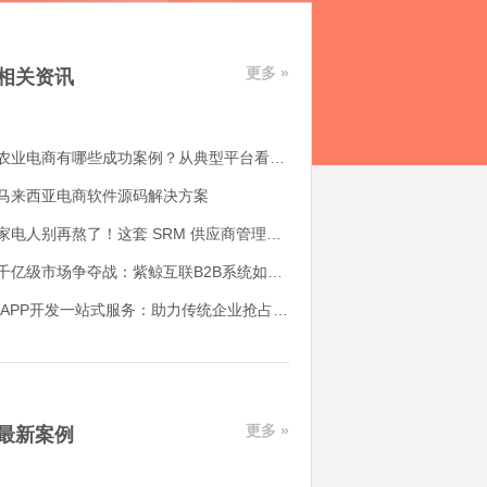
更多 »
相关资讯
农业电商有哪些成功案例？从典型平台看农产品电商平台如何落地
马来西亚电商软件源码解决方案
家电人别再熬了！这套 SRM 供应商管理系统，帮我解决了 90% 的供应链头疼事
千亿级市场争夺战：紫鲸互联B2B系统如何赋能产业带转型升级
APP开发一站式服务：助力传统企业抢占互联网市场的制胜法宝
更多 »
最新案例