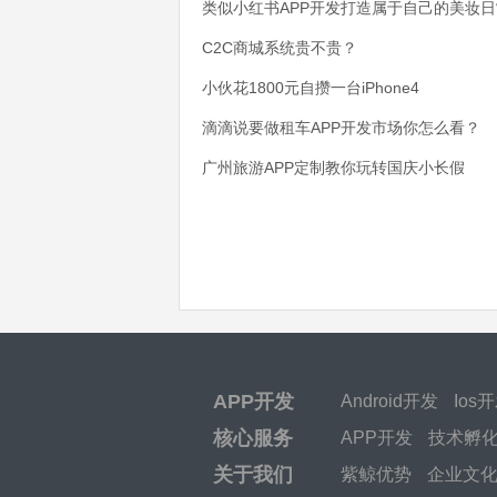
类似小红书APP开发打造属于自己的美妆日
C2C商城系统贵不贵？
小伙花1800元自攒一台iPhone4
滴滴说要做租车APP开发市场你怎么看？
广州旅游APP定制教你玩转国庆小长假
APP开发
Android开发
Ios
核心服务
APP开发
技术孵
关于我们
紫鲸优势
企业文