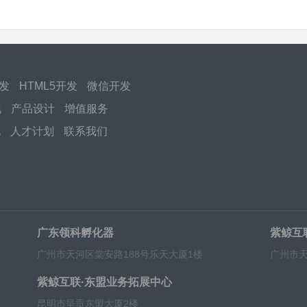
开发
HTML5开发
微信开发
化
产品设计
增值服务
化
人才计划
联系我们
广东领科孵化器
紫鲸互
广州市天河区棠安路188号乐天大厦1楼
广州市天
紫鲸互联·东盟业务拓展中心
昆明市呈贡东盟大厦2楼