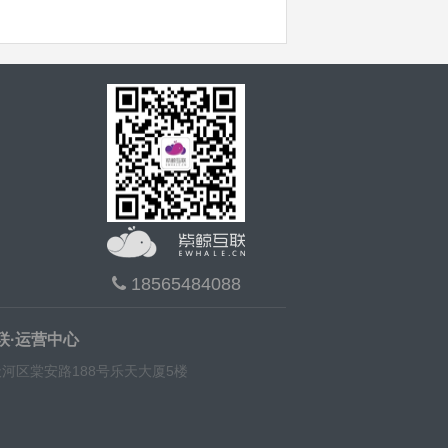
18565484088
联·运营中心
河区棠安路188号乐天大厦5楼