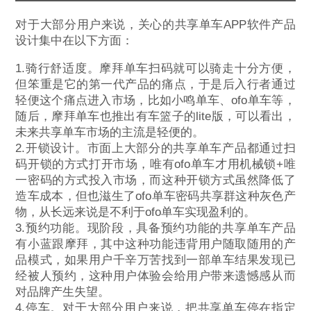
对于大部分用户来说，关心的共享单车APP软件产品
设计集中在以下方面：
1.骑行舒适度。摩拜单车扫码就可以骑走十分方便，
但笨重是它的第一代产品的痛点，于是后入行者通过
轻便这个痛点进入市场，比如小鸣单车、ofo单车等，
随后，摩拜单车也推出有车篮子的lite版，可以看出，
未来共享单车市场的主流是轻便的。
2.开锁设计。市面上大部分的共享单车产品都通过扫
码开锁的方式打开市场，唯有ofo单车才用机械锁+唯
一密码的方式投入市场，而这种开锁方式虽然降低了
造车成本，但也滋生了ofo单车密码共享群这种灰色产
物，从长远来说是不利于ofo单车实现盈利的。
3.预约功能。现阶段，具备预约功能的共享单车产品
有小蓝跟摩拜，其中这种功能违背用户随取随用的产
品模式，如果用户千辛万苦找到一部单车结果发现已
经被人预约，这种用户体验会给用户带来遗憾感从而
对品牌产生失望。
4.停车。对于大部分用户来说，把共享单车停在指定