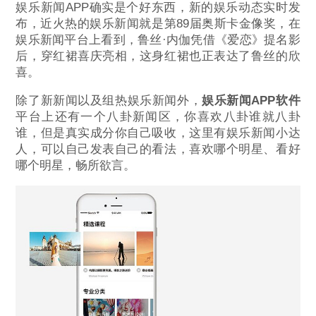
娱乐新闻APP确实是个好东西，新的娱乐动态实时发
布，近火热的娱乐新闻就是第89届奥斯卡金像奖，在
娱乐新闻平台上看到，鲁丝·内伽凭借《爱恋》提名影
后，穿红裙喜庆亮相，这身红裙也正表达了鲁丝的欣
喜。
除了新新闻以及组热娱乐新闻外，
娱乐新闻APP软件
平台上还有一个八卦新闻区，你喜欢八卦谁就八卦
谁，但是真实成分你自己吸收，这里有娱乐新闻小达
人，可以自己发表自己的看法，喜欢哪个明星、看好
哪个明星，畅所欲言。