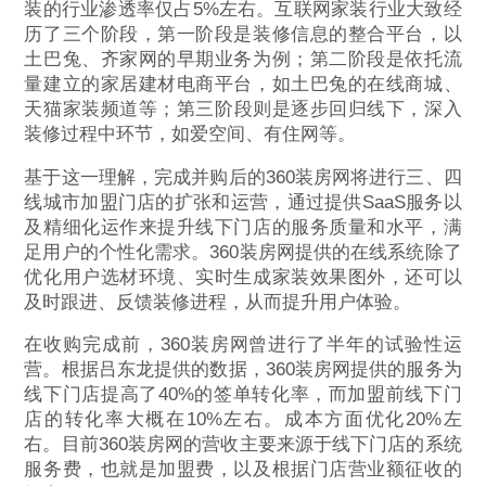
装的行业渗透率仅占5%左右。互联网家装行业大致经
历了三个阶段，第一阶段是装修信息的整合平台，以
土巴兔、齐家网的早期业务为例；第二阶段是依托流
量建立的家居建材电商平台，如土巴兔的在线商城、
天猫家装频道等；第三阶段则是逐步回归线下，深入
装修过程中环节，如爱空间、有住网等。
基于这一理解，完成并购后的360装房网将进行三、四
线城市加盟门店的扩张和运营，通过提供SaaS服务以
及精细化运作来提升线下门店的服务质量和水平，满
足用户的个性化需求。360装房网提供的在线系统除了
优化用户选材环境、实时生成家装效果图外，还可以
及时跟进、反馈装修进程，从而提升用户体验。
在收购完成前，360装房网曾进行了半年的试验性运
营。根据吕东龙提供的数据，360装房网提供的服务为
线下门店提高了40%的签单转化率，而加盟前线下门
店的转化率大概在10%左右。成本方面优化20%左
右。目前360装房网的营收主要来源于线下门店的系统
服务费，也就是加盟费，以及根据门店营业额征收的