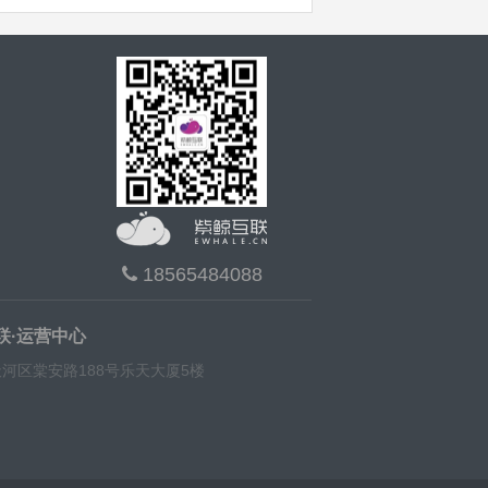
18565484088
联·运营中心
河区棠安路188号乐天大厦5楼