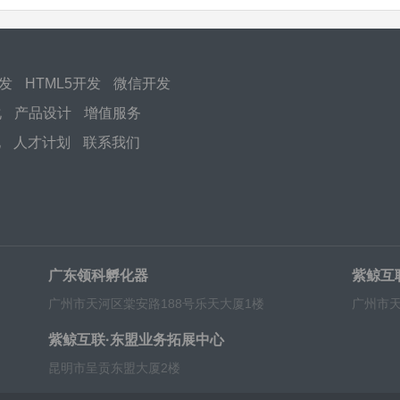
开发
HTML5开发
微信开发
化
产品设计
增值服务
化
人才计划
联系我们
广东领科孵化器
紫鲸互
广州市天河区棠安路188号乐天大厦1楼
广州市天
紫鲸互联·东盟业务拓展中心
昆明市呈贡东盟大厦2楼