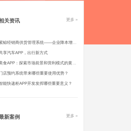
更多 »
相关资讯
紫鲸经销商供货管理系统——企业降本增效好帮手
共享汽车APP，出行新方式
美食APP：探索市场前景和营利模式的黄金机会
门店预约系统带来哪些重要使用优势？
智能快递柜APP开发发挥哪些重要意义？
更多 »
最新案例