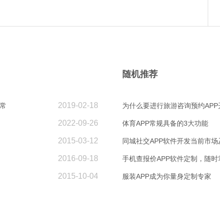
随机推荐
2019-02-18
常
为什么要进行旅游咨询预约APP
2022-09-26
体育APP常规具备的3大功能
2015-03-12
同城社交APP软件开发当前市场
2016-09-18
手机查报价APP软件定制，随
2015-10-04
服装APP成为你量身定制专家