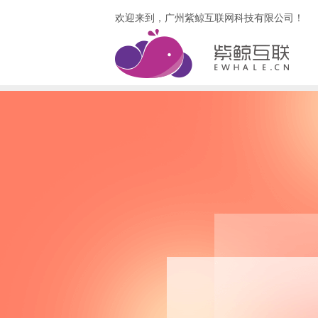
欢迎来到，广州紫鲸互联网科技有限公司！