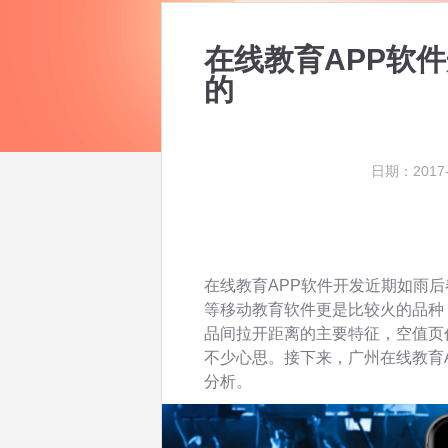
在线教育APP软
的
日期：2017-
在线教育APP软件开发近期如雨
等移动教育软件更是比较火的品种
品间拉开距离的主要特征，空值页
不少心思。接下来，广州在线教育
分析。