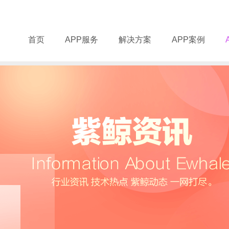
首页
APP服务
解决方案
APP案例