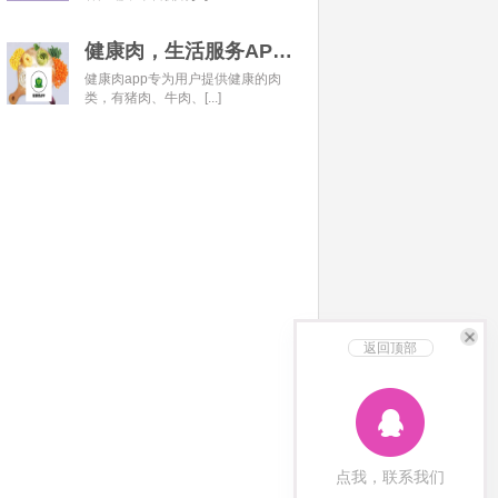
健康肉，生活服务APP开发经典案例
健康肉app专为用户提供健康的肉
类，有猪肉、牛肉、[...]
返回顶部
点我，联系我们