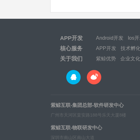
APP开发
Android开发
Ios
核心服务
APP开发
技术孵
关于我们
紫鲸优势
企业文
紫鲸互联-集团总部-软件研发中心
广州市天河区棠安路188号乐天大厦8楼
紫鲸互联-物联研发中心
深圳市南山区南山大道