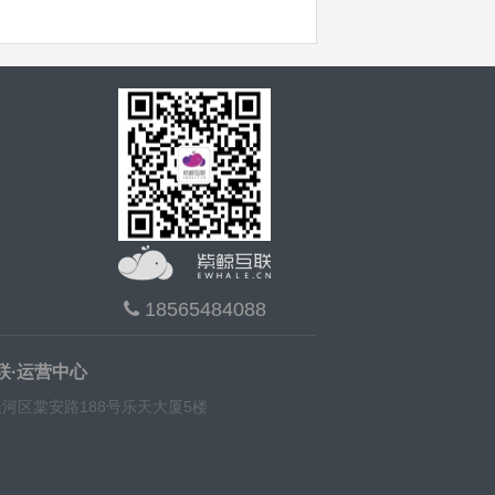
18565484088
联·运营中心
河区棠安路188号乐天大厦5楼