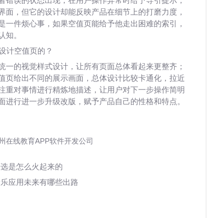
者错误的状态出现，在用户操作异常时给予导引提示，
界面，但它的设计却能反映产品在细节上的打磨力度，
是一件烦心事，如果空值页能给予他走出困难的索引，
认知。
何设计空值页的？
统一的视觉样式设计，让所有页面总体看起来更整齐；
值页给出不同的展示画面，总体设计比较卡通化，拉近
注重对事情进行精炼地描述，让用户对下一步操作简明
面进行进一步升级改版，赋予产品自己的性格和特点。
州在线教育APP软件开发公司
严选是怎么火起来的
音乐应用未来有哪些出路