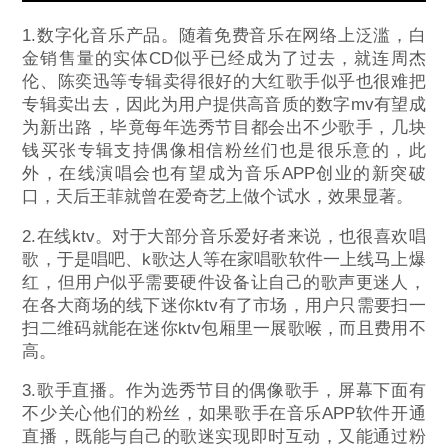
1.数字化音乐产品。随着免费音乐在网络上泛滥，白
金销售量的实体CD似乎已经成为了过去，就连周杰
伦、陈奕迅等专辑卖得很好的大红歌手似乎也很难把
专辑卖出去，因此为用户提供高音质的数字mv有望成
为新出路，毕竟每年选秀节目都会出不少歌手，几块
钱买张专辑支持偶像相信粉丝们也是很乐意的，此
外，在线演唱会也有望成为音乐APP创业的新突破
口，天后王菲就曾在爱奇艺上做个试水，效果显著。
2.在线ktv。对于大部分音乐爱好者来说，也很喜欢唱
歌，于是唱吧、k歌达人等在家唱歌软件一上线马上爆
红，但用户似乎需要硬件设备让自己的歌声更迷人，
在各大商场的线下迷你ktv有了市场，用户只需要扫一
扫二维码就能在迷你ktv包厢里一展歌喉，而且费用不
高。
3.歌手直播。作为选秀节目的偶像歌手，屏幕下面有
不少关心他们的粉丝，如果歌手在音乐APP软件开通
直播，既能与自己的歌迷实现即时互动，又能通过粉