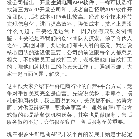
发公司指出，开发
生鲜电商APP软件
，一样可以选择
找第三方APP开发公司和，或者自己招聘APP软件开
发团队，后者成本可能会比较高。经过多个技术环节
实现信息化，进而提高效率，降低成本，技术上是没
什么问题，主要还是运营上，因为没有成功案例借
鉴，主要还是靠我们的创业团队去摸索。除了合伙人
之外，其他同事，要让他们有主人翁的感觉。我想说
核心团队的建设很重要，公司的前途跟每个人都息息
相关，不能把员工当成打工的，老板把他们当成打工
的，那他们就以打工的心态来工作了。遇到困难，大
家一起直面问题，解决掉。
这里跟大家介绍下生鲜电商行业的自营+平台方式，竞
争对手如美菜完全是自营。先说说优势，零库存、损
耗低和周转快，我上面说的3点，美菜都不低。劣势方
面，对供应链管理，要求会更高些。虽然自营+平台方
式做的都是给餐饮机构送菜，其实也是做服务，售后
服务做的不好，会伤很多客户，售后服务至关重要。
现在很多生鲜电商APP开发平台的发展开始趋于稳定