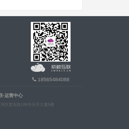
18565484088
联·运营中心
河区棠安路188号乐天大厦5楼