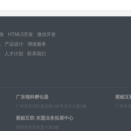
开发
HTML5开发
微信开发
化
产品设计
增值服务
化
人才计划
联系我们
广东领科孵化器
紫鲸互
广州市天河区棠安路188号乐天大厦1楼
广州市天
紫鲸互联·东盟业务拓展中心
昆明市呈贡东盟大厦2楼