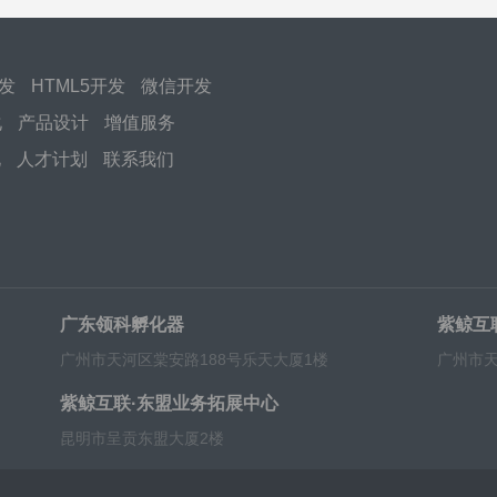
开发
HTML5开发
微信开发
化
产品设计
增值服务
化
人才计划
联系我们
广东领科孵化器
紫鲸互
广州市天河区棠安路188号乐天大厦1楼
广州市天
紫鲸互联·东盟业务拓展中心
昆明市呈贡东盟大厦2楼