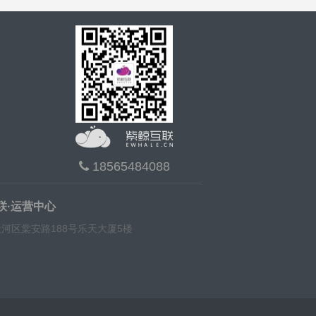
18565484088
联·运营中心
河区棠安路188号乐天大厦5楼