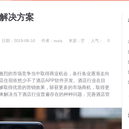
发解决方案
日期：2019-06-10
作者：suzq
来源：空
人气：
0
激烈的市场竞争当中取得商业机会，各行各业逐渐走向
店住宿依然少不了酒店APP软件开发。酒店行业在目
够取得优质的营销效果，斩获更多的市场商机，取得更
件来解决当下酒店行业普遍存在的种种问题，完善酒店管