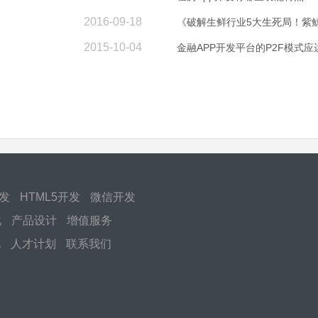
2016-09-18
《破解生鲜行业5大生死局！紫鲸互联全
2015-10-04
金融APP开发平台的P2F模式应
开发
HTML5开发
微信开发
化
产品设计
增值服务
化
人才计划
联系我们