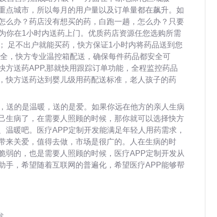
重点城市，所以每月的用户量以及订单量都在飙升。如
怎么办？药店没有想买的药，白跑一趟，怎么办？只要
以为你在1小时内送药上门。优质药店资源任您选购所需
； 足不出户就能买药，快方保证1小时内将药品送到您
安全，快方专业温控箱配送，确保每件药品都安全可
快方送药APP,那就快用跟踪订单功能，全程监控药品
，快方送药达到婴儿级用药配送标准，老人孩子的药
药，送的是温暖，送的是爱。如果你远在他方的亲人生病
己生病了，在需要人照顾的时候，那你就可以选择快方
、温暖吧。医疗APP定制开发能满足年轻人用药需求，
带来关爱，值得去做，市场是很广的。人在生病的时
脆弱的，也是需要人照顾的时候，医疗APP定制开发从
助手，希望随着互联网的普遍化，希望医疗APP能够帮
发