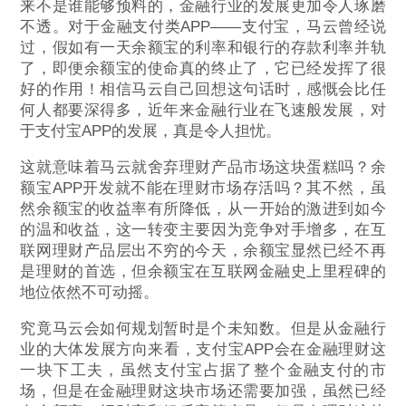
来不是谁能够预料的，金融行业的发展更加令人琢磨
不透。对于金融支付类APP——支付宝，马云曾经说
过，假如有一天余额宝的利率和银行的存款利率并轨
了，即便余额宝的使命真的终止了，它已经发挥了很
好的作用！相信马云自己回想这句话时，感慨会比任
何人都要深得多，近年来金融行业在飞速般发展，对
于支付宝APP的发展，真是令人担忧。
这就意味着马云就舍弃理财产品市场这块蛋糕吗？余
额宝APP开发就不能在理财市场存活吗？其不然，虽
然余额宝的收益率有所降低，从一开始的激进到如今
的温和收益，这一转变主要因为竞争对手增多，在互
联网理财产品层出不穷的今天，余额宝显然已经不再
是理财的首选，但余额宝在互联网金融史上里程碑的
地位依然不可动摇。
究竟马云会如何规划暂时是个未知数。但是从金融行
业的大体发展方向来看，支付宝APP会在金融理财这
一块下工夫，虽然支付宝占据了整个金融支付的市
场，但是在金融理财这块市场还需要加强，虽然已经