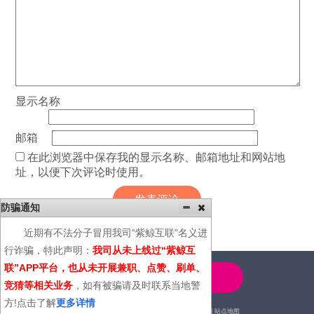
显示名称
邮箱
在此浏览器中保存我的显示名称、邮箱地址和网站地
址，以便下次评论时使用。
防骗通知
近期有不法分子冒用我司“紫鲸互联”名义进
行诈骗，特此声明：
我司从未上线过“紫鲸互
联”APP平台，也从未开展兼职、点赞、刷单、
4000-600-366
竞猜等相关业务
，如有被骗请及时联系当地警
方!点击了解
更多详情
2014© | 广州紫鲸互联网科技有限公司 |
站点地图